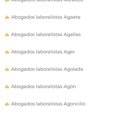
Abogados laboralistas Agaete
Abogados laboralistas Agallas
Abogados laboralistas Ager
Abogados laboralistas Agolada
Abogados laboralistas Agón
Abogados laboralistas Agoncillo