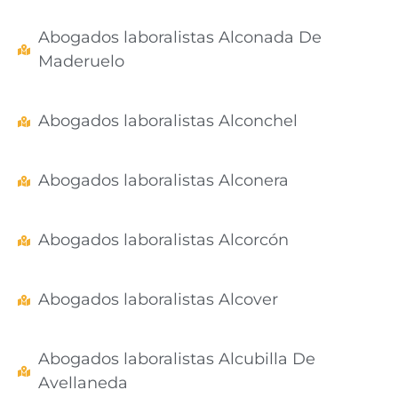
Abogados laboralistas Alconada De
Maderuelo
Abogados laboralistas Alconchel
Abogados laboralistas Alconera
Abogados laboralistas Alcorcón
Abogados laboralistas Alcover
Abogados laboralistas Alcubilla De
Avellaneda