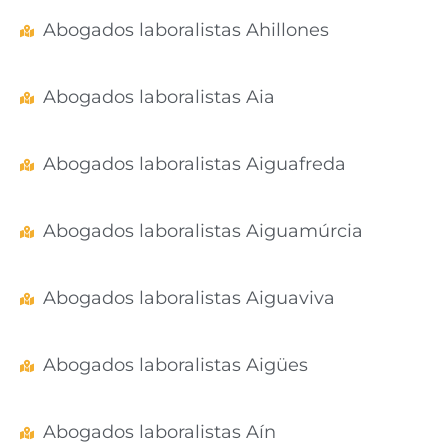
Abogados laboralistas Ahillones
Abogados laboralistas Aia
Abogados laboralistas Aiguafreda
Abogados laboralistas Aiguamúrcia
Abogados laboralistas Aiguaviva
Abogados laboralistas Aigües
Abogados laboralistas Aín