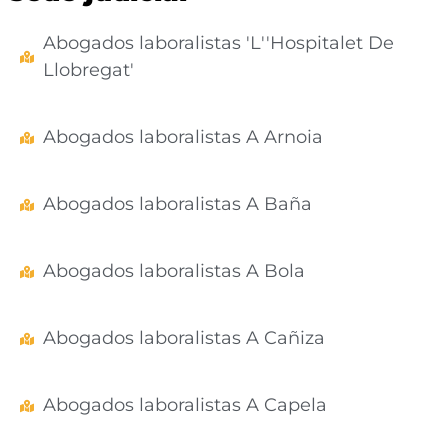
Abogados laboralistas 'L''Hospitalet De
Llobregat'
Abogados laboralistas A Arnoia
Abogados laboralistas A Baña
Abogados laboralistas A Bola
Abogados laboralistas A Cañiza
Abogados laboralistas A Capela