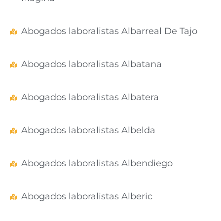
Abogados laboralistas Albarreal De Tajo
Abogados laboralistas Albatana
Abogados laboralistas Albatera
Abogados laboralistas Albelda
Abogados laboralistas Albendiego
Abogados laboralistas Alberic