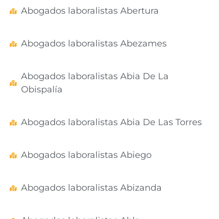
Abogados laboralistas Abertura
Abogados laboralistas Abezames
Abogados laboralistas Abia De La
Obispalía
Abogados laboralistas Abia De Las Torres
Abogados laboralistas Abiego
Abogados laboralistas Abizanda