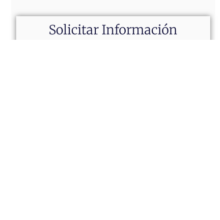
Solicitar Información
Acepto La
Política De Privacidad
De Este Sitio.
Enviar